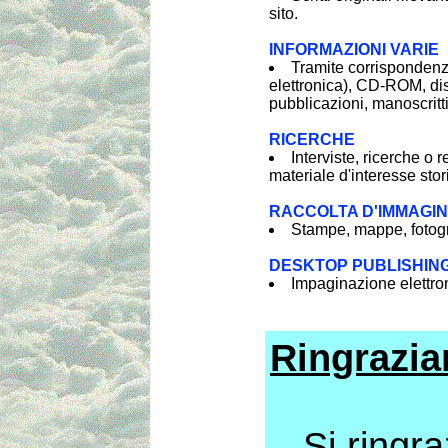
sito.
INFORMAZIONI VARIE
Tramite corrispondenz
elettronica), CD-ROM, dis
pubblicazioni, manoscritti
RICERCHE
Interviste, ricerche o r
materiale d'interesse stor
RACCOLTA D'IMMAGIN
Stampe, mappe, fotogra
DESKTOP PUBLISHIN
Impaginazione elettroni
Ringrazia
Si ringraz