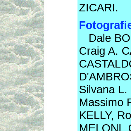
ZICARI.
Fotografi
Dale BOM
Craig A. 
CASTALDO
D'AMBROS
Silvana L
Massimo 
KELLY, R
MELONI, 