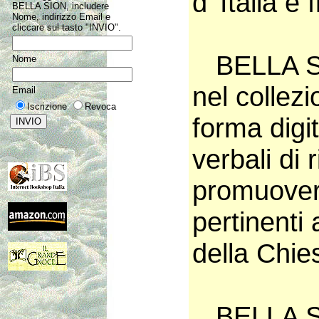
d' Italia e 
BELLA SION, includere
Nome, indirizzo Email e
cliccare sul tasto "INVIO".
BELLA SI
Nome
nel collezi
Email
Iscrizione
Revoca
forma digit
verbali di 
promuovere
pertinenti 
della Chies
BELLA SIO