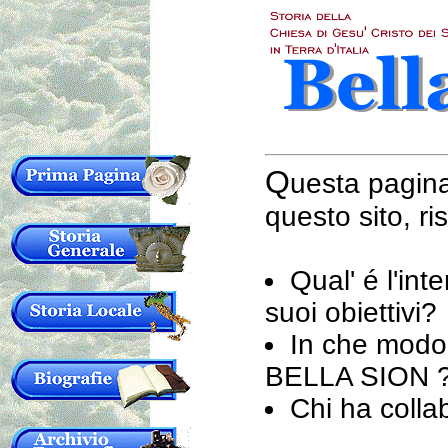
Q
uesta pagin
questo sito, r
Qual' é l'in
suoi obiettivi?
In che modo 
BELLA SION 
Chi ha collab